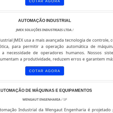
para que a produtividade seja maior dentro do que j
COTAR AGORA
AUTOMAÇÃO INDUSTRIAL
JMEX SOLUÇÕES INDUSTRIAIS LTDA
/
ial JMEX usa a mais avançada tecnologia de controle, como
ara permitir a operação automática de máquinas e
de operadores humanos. Nossos sistemas
uzem erros e garantem máxima
COTAR AGORA
AUTOMAÇÃO DE MÁQUINAS E EQUIPAMENTOS
WENGAUT ENGENHARIA
/ SP
tomação Industrial da Wengaut Engenharia é projetado 