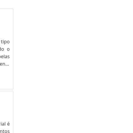
 tipo
do o
pelas
ente
stema
al é
ntos