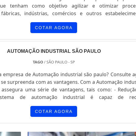
que tenham como objetivo agilizar e otimizar proce
fábricas, indústrias, comércios e outros estabelecime
estir em equipamentos para aplicação em processo
strial é sempre uma vantagem para o dono de indústr
COTAR AGORA
sso interf...
AUTOMAÇÃO INDUSTRIAL SÃO PAULO
TAGO
/ SÃO PAULO - SP
 empresa de Automação industrial são paulo? Consulte a
se surpreenda com as vantagens. Com a Automação indust
 assegura uma série de vantagens, tais como: - Reduçã
stema de automação industrial é capaz de red
nte os custos de instalações, pois podem oferecer um r
o investimento através do aumento na produtividade
COTAR AGORA
ori...