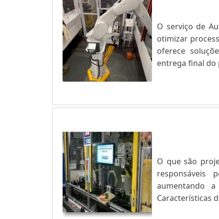
O serviço de Au
otimizar proces
oferece soluçõ
entrega final do
componentes de
abrangem normas
O que são proje
responsáveis p
aumentando a 
Características 
uma automatiz