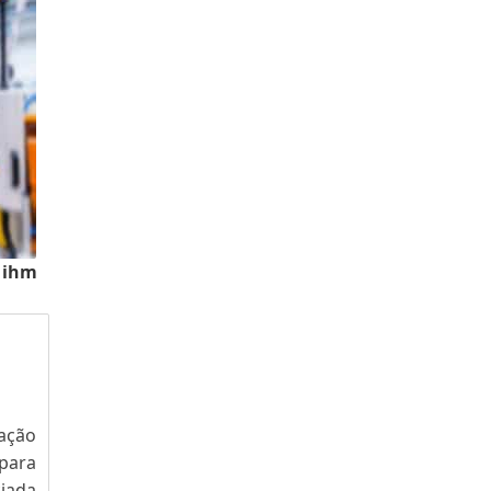
l ihm
ação
para
iada