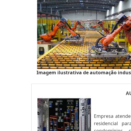
Imagem ilustrativa de automação indus
A
Empresa atende 
residencial pa
condomínios 