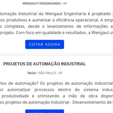
WENGAUT ENGENHARIA
/ SP
tomação Industrial da Wengaut Engenharia é projetado 
sos produtivos e aumentar a eficiência operacional. A em
es completas, desde o levantamento de informações a
 projeto. Com foco em qualidade e resultados, a Wengaut ut
 marcas renomadas e realiza estudos de viabilidade
, melhorias operacionais e retorno sobre o investimento.
COTAR AGORA
PROJETOS DE AUTOMAÇÃO INDUSTRIAL
TAGO
/ SÃO PAULO - SP
tos de automação? Os projetos de automação industrial
or automatizar processos dentro do sistema industr
produtividade e otimizando a mão de obra disponí
dos projetos de automação industrial - Desenvolvimento de
ação industrial para todo tipo de máquinas, motor