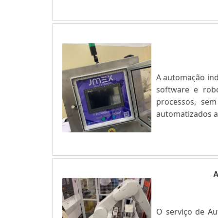
equipamentos, 
trabalha; - Re....
A automação industr
software e robótica, p
processos, sem a necessidade 
automatizados aumentam a produtividade, red
eficiência
O serviço de Au