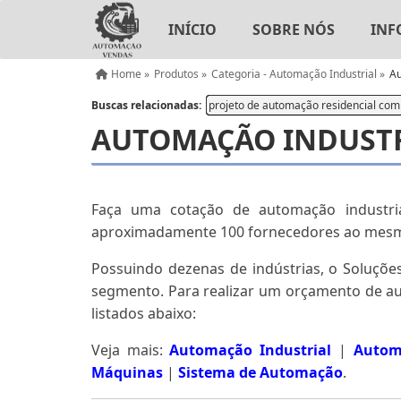
INÍCIO
SOBRE NÓS
INF
Home »
Produtos »
Categoria - Automação Industrial »
Au
Buscas relacionadas:
projeto de automação residencial com
AUTOMAÇÃO INDUSTR
Faça uma cotação de automação industri
aproximadamente 100 fornecedores ao mes
Possuindo dezenas de indústrias, o Soluções
segmento. Para realizar um orçamento de au
listados abaixo:
Veja mais:
Automação Industrial
|
Autom
Máquinas
|
Sistema de Automação
.