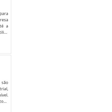
para
presa
té a
iliza
 que
 são
ial,
vel.
 toda
es e