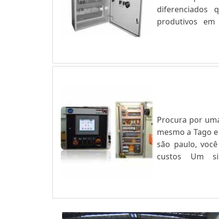
diferenciados 
produtivos em 
diversos. Inv
Automação indu
comércio, já que i
Procura por uma
mesmo a Tago e 
são paulo, você
custos Um si
significativame
retorno sobre 
processos. - Melh