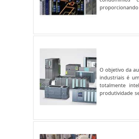
proporcionando 
necessidade de 
aplicados aos p
com custo equil..
O objetivo da a
industriais é 
totalmente int
produtividade s
indústria. A au
softwares para C