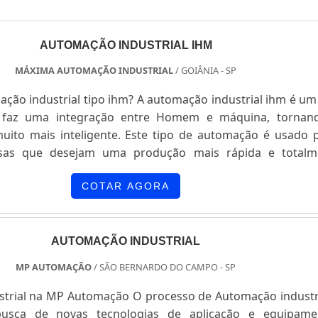
AUTOMAÇÃO INDUSTRIAL IHM
MÁXIMA AUTOMAÇÃO INDUSTRIAL
/ GOIÂNIA - SP
ção industrial tipo ihm? A automação industrial ihm é um
 faz uma integração entre Homem e máquina, tornan
uito mais inteligente. Este tipo de automação é usado 
sas que desejam uma produção mais rápida e totalm
ícios da automação industrial - Produtividade elevada; - Si
gente; - Bom custo x benefício; - Entre outros...
COTAR AGORA
AUTOMAÇÃO INDUSTRIAL
MP AUTOMAÇÃO
/ SÃO BERNARDO DO CAMPO - SP
trial na MP Automação O processo de Automação industri
busca de novas tecnologias de aplicação e equipame