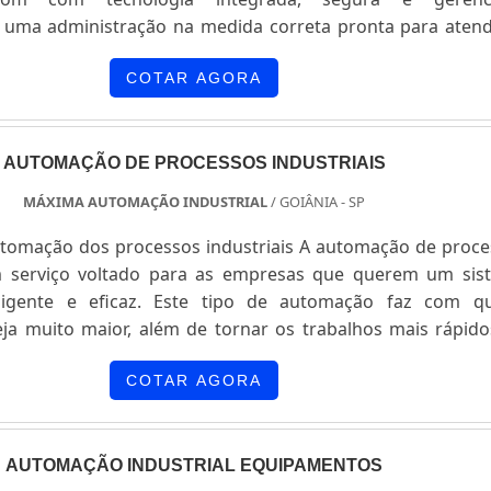
uma administração na medida correta pronta para atend
cada condomínio. Além de contar com recursos tecnológ
rocessos de automação de maneira eficiente, prática e s
COTAR AGORA
..
AUTOMAÇÃO DE PROCESSOS INDUSTRIAIS
MÁXIMA AUTOMAÇÃO INDUSTRIAL
/ GOIÂNIA - SP
utomação dos processos industriais A automação de proc
um serviço voltado para as empresas que querem um sis
eligente e eficaz. Este tipo de automação faz com q
eja muito maior, além de tornar os trabalhos mais rápid
tomação inclui os seguintes aspectos: - Desenvolviment
PL (Controladores Lógicos Programáveis); - IHM (Int....
COTAR AGORA
AUTOMAÇÃO INDUSTRIAL EQUIPAMENTOS