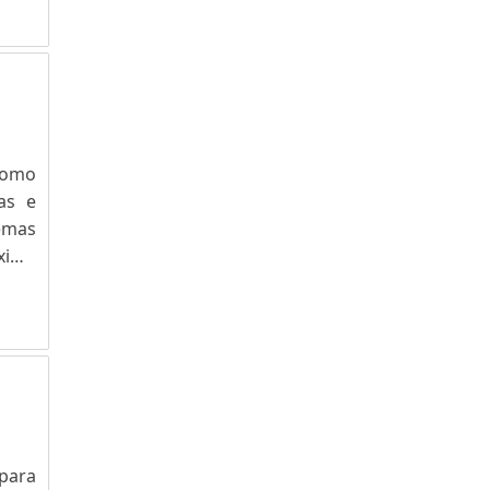
á se
para