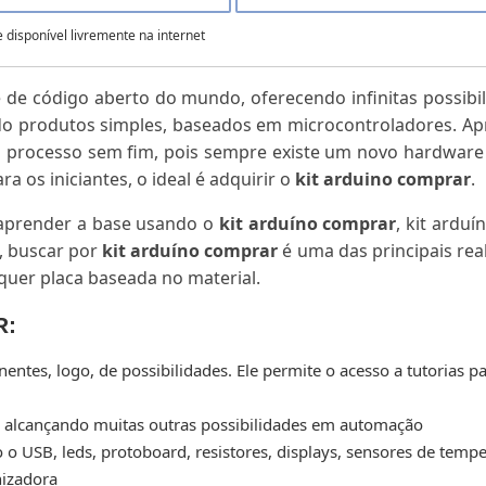
disponível livremente na internet
de código aberto do mundo, oferecendo infinitas possibi
do produtos simples, baseados em microcontroladores. Ap
 processo sem fim, pois sempre existe um novo hardware
a os iniciantes, o ideal é adquirir o
kit arduino comprar
.
aprender a base usando o
kit arduíno comprar
, kit arduí
o, buscar por
kit arduíno comprar
é uma das principais rea
uer placa baseada no material.
R
:
ntes, logo, de possibilidades. Ele permite o acesso a tutorias p
V3, alcançando muitas outras possibilidades em automação
o o USB, leds, protoboard, resistores, displays, sensores de temp
nizadora