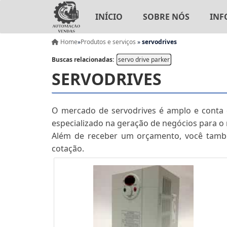
INÍCIO
SOBRE NÓS
INF
Home
»
Produtos e serviços
»
servodrives
Buscas relacionadas:
servo drive parker
SERVODRIVES
O mercado de servodrives é amplo e conta c
especializado na geração de negócios para 
Além de receber um orçamento, você també
cotação.